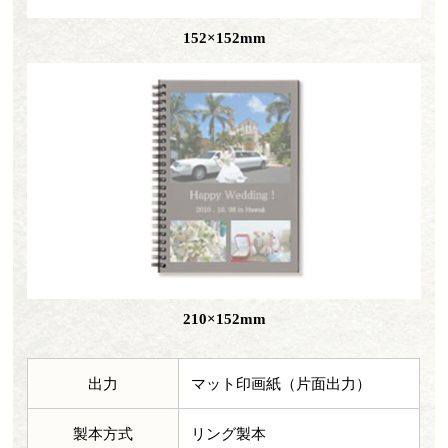
152×
152mm
210×
152mm
出力
マット印画紙（片面出力）
製本方式
リング製本