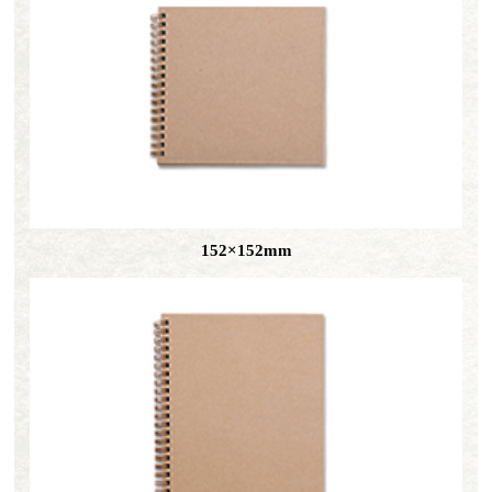
152×
152mm