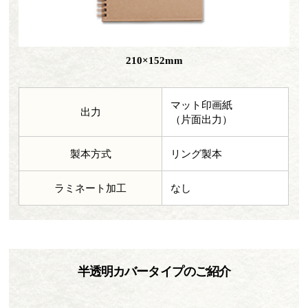
210×
152mm
マット印画紙
出力
（片面出力）
製本方式
リング製本
ラミネート加工
なし
半透明カバータイプのご紹介