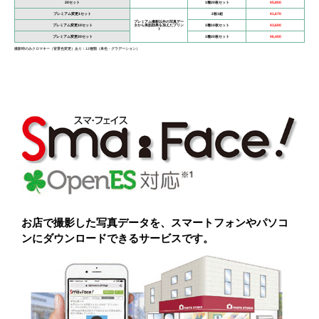
20セット
1種20枚セット
¥5,800
プレミアム変更1セット
2枚1組
¥1,670
プレミアム撮影以外の写真デー
プレミアム変更10セット
タから美肌効果を加えたプリン
1種10枚セット
¥3,600
ト
プレミアム変更20セット
1種20枚セット
¥6,400
撮影時のみクロマキー（背景色変更）あり：12種類（単色・グラデーション）
お店で撮影した写真データを、スマートフォンやパソコ
ンにダウンロードできるサービスです。